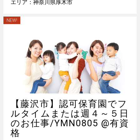
エリア：神奈川県厚木市
NEW!
【藤沢市】認可保育園でフ
ルタイムまたは週４～５日
のお仕事/YMN0805 @有資
格