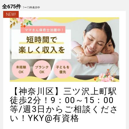
全675件
1
〜
15
件表示中
NEW!
【神奈川区】三ツ沢上町駅
徒歩2分！9：00～15：00
等/週3日からご相談くださ
い！YKY@有資格