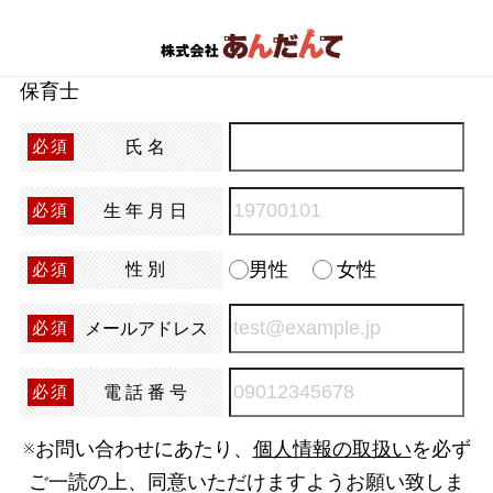
保育士
氏名
必須
生年月日
必須
男性
女性
性別
必須
メールアドレス
必須
電話番号
必須
※お問い合わせにあたり、
個人情報の取扱い
を必ず
ご一読の上、同意いただけますようお願い致しま