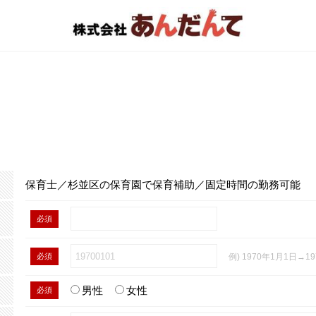
保育士／杉並区の保育園で保育補助／固定時間の勤務可能
必須
必須
例) 1970年1月1日→19
男性
女性
必須